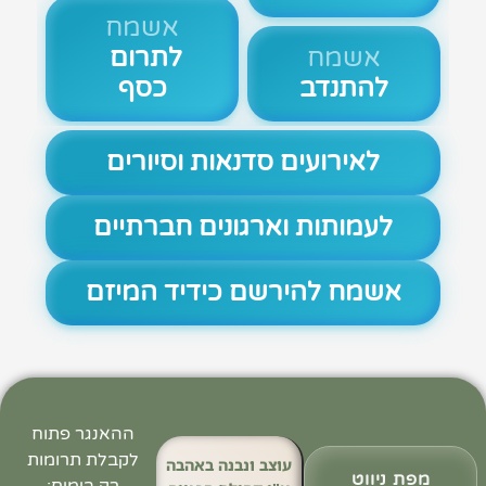
אשמח
אשמח
לתרום
להתנדב
כסף
לאירועים סדנאות וסיורים
לעמותות וארגונים חברתיים
אשמח להירשם כידיד המיזם
ההאנגר פתוח
לקבלת תרומות
עוצב ונבנה באהבה
מפת ניווט
רק בימים: