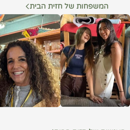
המשפחות של חזית הבית
המייס
המט