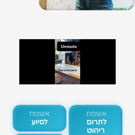
אשמח
אשמח
לתרום
לסיוע
ריהוט