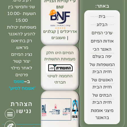
ע"י קהילת הבנייה
באתר:
שני וחמישי בין
BNF
השעות 10:00-
בית
15:00
הבלוג
משפחות יכולות
אדריכלים
|
קבלנים
ערכי המיזם
להגיע להאנגר
|
מעצבים
רק בתיאום
אודות המיזם
מראש.
האנגר הכי
המיזם הינו חלק
נציג המיזם
יפה בעולם
מעמותת התשתית
יצור קשר
המשפחות של
לאחר מילוי
חזית הבית
פרטים
החממה לשינוי
האנשים של
ב
–
טופס
חברתי
חזית הבית
'אשמח לסיוע'
הבתים של
חזית הבית
הצהרת
נגישות
מיצגי אומנות
בהאנגר