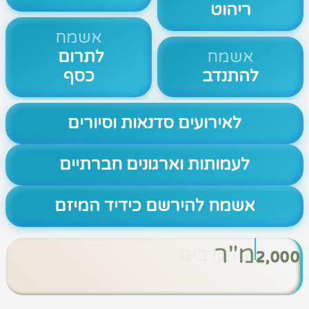
ריהוט
אשמח
אשמח
לתרום
להתנדב
כסף
לאירועים סדנאות וסיורים
לעמותות וארגונים חברתיים
אשמח להירשם כידיד המיזם
מ"ר
2,000