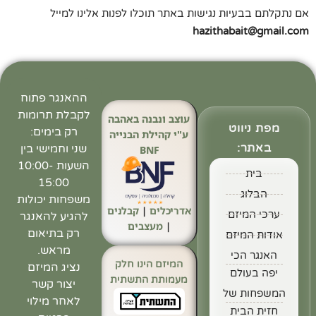
אם נתקלתם בבעיות נגישות באתר תוכלו לפנות אלינו למייל
hazithabait@gmail.com
ההאנגר פתוח
לקבלת תרומות
עוצב ונבנה באהבה
מפת ניווט
רק בימים:
ע"י קהילת הבנייה
באתר:
שני וחמישי בין
BNF
השעות 10:00-
בית
15:00
הבלוג
משפחות יכולות
אדריכלים
|
קבלנים
ערכי המיזם
להגיע להאנגר
|
מעצבים
רק בתיאום
אודות המיזם
מראש.
האנגר הכי
המיזם הינו חלק
נציג המיזם
יפה בעולם
מעמותת התשתית
יצור קשר
המשפחות של
לאחר מילוי
חזית הבית