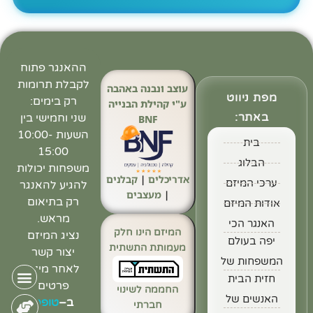
ההאנגר פתוח
לקבלת תרומות
עוצב ונבנה באהבה
מפת ניווט
רק בימים:
ע"י קהילת הבנייה
באתר:
שני וחמישי בין
BNF
השעות 10:00-
בית
15:00
הבלוג
משפחות יכולות
אדריכלים
|
קבלנים
ערכי המיזם
להגיע להאנגר
|
מעצבים
רק בתיאום
אודות המיזם
מראש.
האנגר הכי
המיזם הינו חלק
נציג המיזם
יפה בעולם
מעמותת התשתית
יצור קשר
המשפחות של
לאחר מילוי
חזית הבית
פרטים
החממה לשינוי
האנשים של
ב
–
טופס
חברתי