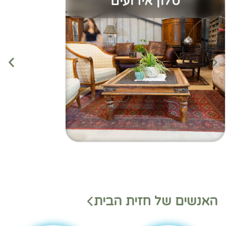
סלון אירועים
מנהלי
מנהלי
האנשים של חזית הבית
משמ
מחלק
רת
ות
בהאנ