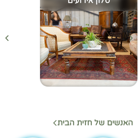
סלון אירועים
מנהלי
מנהלי
האנשים של חזית הבית
משמ
מחלק
רת
ות
בהאנ