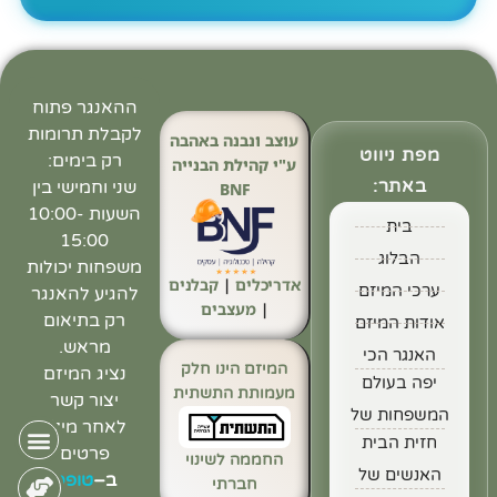
ההאנגר פתוח
לקבלת תרומות
עוצב ונבנה באהבה
מפת ניווט
רק בימים:
ע"י קהילת הבנייה
באתר:
שני וחמישי בין
BNF
השעות 10:00-
בית
15:00
הבלוג
משפחות יכולות
אדריכלים
|
קבלנים
ערכי המיזם
להגיע להאנגר
|
מעצבים
רק בתיאום
אודות המיזם
מראש.
האנגר הכי
המיזם הינו חלק
נציג המיזם
יפה בעולם
מעמותת התשתית
יצור קשר
המשפחות של
לאחר מילוי
חזית הבית
פרטים
החממה לשינוי
האנשים של
ב
–
טופס
חברתי