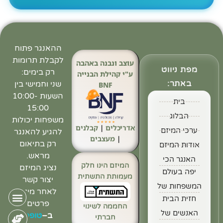
ההאנגר פתוח
לקבלת תרומות
עוצב ונבנה באהבה
מפת ניווט
רק בימים:
ע"י קהילת הבנייה
באתר:
שני וחמישי בין
BNF
השעות 10:00-
בית
15:00
הבלוג
משפחות יכולות
אדריכלים
|
קבלנים
ערכי המיזם
להגיע להאנגר
|
מעצבים
רק בתיאום
אודות המיזם
מראש.
האנגר הכי
המיזם הינו חלק
נציג המיזם
יפה בעולם
מעמותת התשתית
יצור קשר
המשפחות של
לאחר מילוי
חזית הבית
פרטים
החממה לשינוי
האנשים של
ב
–
טופס
חברתי