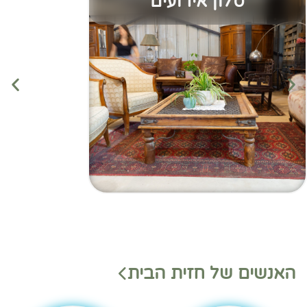
סלון אירועים
מנהלי
מנהלי
האנשים של חזית הבית
משמ
מחלק
רת
ות
בהאנ