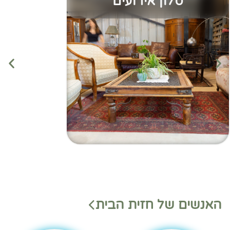
סלון אירועים
מנהלי
מנהלי
האנשים של חזית הבית
משמ
מחלק
רת
ות
בהאנ