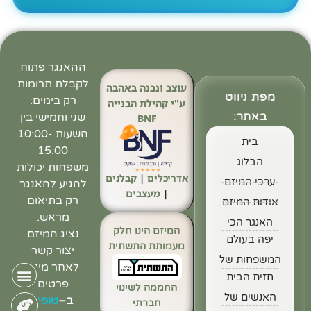
ההאנגר פתוח
לקבלת תרומות
עוצב ונבנה באהבה
מפת ניווט
רק בימים:
ע"י קהילת הבנייה
באתר:
שני וחמישי בין
BNF
השעות 10:00-
בית
15:00
הבלוג
משפחות יכולות
אדריכלים
|
קבלנים
ערכי המיזם
להגיע להאנגר
|
מעצבים
רק בתיאום
אודות המיזם
מראש.
האנגר הכי
המיזם הינו חלק
נציג המיזם
יפה בעולם
מעמותת התשתית
יצור קשר
המשפחות של
לאחר מילוי
חזית הבית
פרטים
החממה לשינוי
האנשים של
ב
–
טופס
חברתי