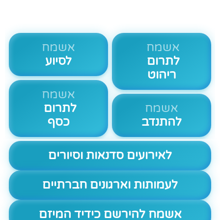
אשמח
אשמח
לתרום
לסיוע
ריהוט
אשמח
אשמח
לתרום
להתנדב
כסף
לאירועים סדנאות וסיורים
לעמותות וארגונים חברתיים
אשמח להירשם כידיד המיזם