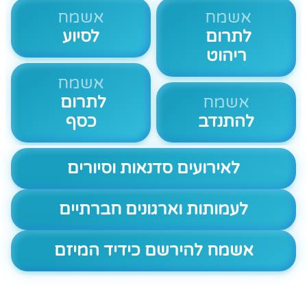
אשמח
אשמח
לתרום
לסיוע
ריהוט
אשמח
אשמח
לתרום
להתנדב
כסף
לאירועים סדנאות וסיורים
לעמותות וארגונים חברתיים
אשמח להירשם כידיד המיזם