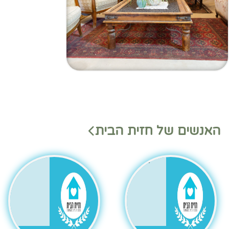
מנהלי
מנהלי
האנשים של חזית הבית
משמ
מחלק
רת
ות
בהאנ
גר