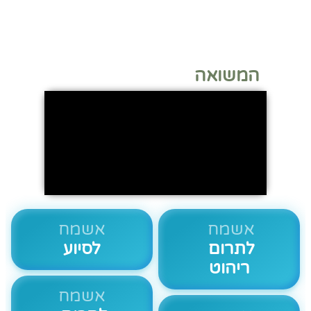
המשואה
אשמח
אשמח
לתרום
לסיוע
ריהוט
אשמח