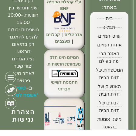
רק בימים:
ע"י קהילת הבנייה
באתר:
שני וחמישי בין
BNF
השעות 10:00-
בית
15:00
הבלוג
משפחות יכולות
אדריכלים
|
קבלנים
ערכי המיזם
להגיע להאנגר
|
מעצבים
רק בתיאום
אודות המיזם
מראש.
האנגר הכי
המיזם הינו חלק
נציג המיזם
יפה בעולם
מעמותת התשתית
יצור קשר
המשפחות של
לאחר מילוי
חזית הבית
פרטים
החממה לשינוי
האנשים של
ב
–
טופס
חברתי
חזית הבית
'אשמח לסיוע'
הבתים של
חזית הבית
הצהרת
נגישות
מיצגי אומנות
בהאנגר