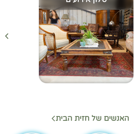
מנהלי
מנהלי
האנשים של חזית הבית
משמ
מחלק
רת
ות
בהאנ