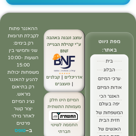
ההאנגר פתוח
לקבלת תרומות
עוצב ונבנה באהבה
מפת ניווט
רק בימים:
ע"י קהילת הבנייה
באתר:
שני וחמישי בין
BNF
השעות 10:00-
בית
15:00
הבלוג
משפחות יכולות
אדריכלים
|
קבלנים
ערכי המיזם
להגיע להאנגר
|
מעצבים
רק בתיאום
אודות המיזם
מראש.
האנגר הכי
המיזם הינו חלק
נציג המיזם
יפה בעולם
מעמותת התשתית
יצור קשר
המשפחות של
לאחר מילוי
חזית הבית
פרטים
החממה לשינוי
האנשים של
ב
–
טופס
חברתי