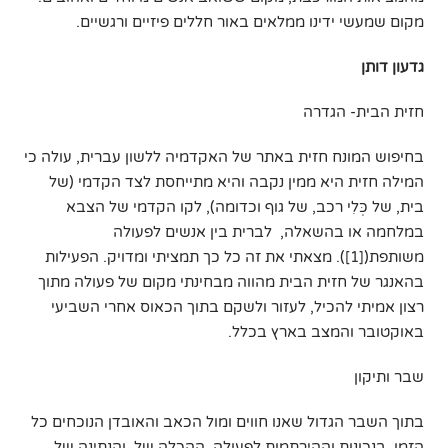
מקום שמעשי ידינו ממלאים באור חללים פיזיים ורגשיים.
גדעון דותן
חזית הבית- הגדרה
בחיפוש המונח חזית באתר של האקדמיה ללשון עברית, עולה כי
המילה חזית היא ממין נקבה והיא מתייחסת לצד הקדמי (של
בית, של כְּלִי רכב, של גוף וכדומה), לקו הקדמי של הצבא
במלחמה או בהשאלה, לברית בין אנשים לפעולה
משותפת(
[1]
). מצאתי את זה כל כך תמציתי ומדויק. הפעילות
בהאנגר של חזית הבית מהווה מבחינתי מקום של פעולה מתוך
רצון אמיתי להכיל, לעזור ולשקם בתוך הכאוס אחרי השביעי
באוקטובר והמצב בארץ בכלל.
שבר ותיקון
בתוך השבר הגדול שאנו חווים ומול הכאב והאובדן הנוכחים כל
הזמן. בנכונות וההירתמות לפעולה, ההכלה של, והנתינה של