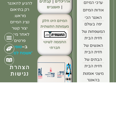
אדריכלים
|
קבלנים
ערכי המיזם
להגיע להאנגר
|
מעצבים
רק בתיאום
אודות המיזם
מראש.
האנגר הכי
המיזם הינו חלק
נציג המיזם
יפה בעולם
מעמותת התשתית
יצור קשר
המשפחות של
לאחר מילוי
חזית הבית
פרטים
החממה לשינוי
האנשים של
ב
–
טופס
חברתי
חזית הבית
'אשמח לסיוע'
הבתים של
חזית הבית
הצהרת
נגישות
מיצגי אומנות
בהאנגר