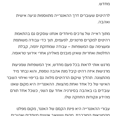
מחדש.
לרהיטים שעוברים דרך ההאנגרייה מתווספות נגיעה אישית
ואהבה.
מתוך ראייה של צרכים מיוחדים אנחנו עוסקים גם בהתאמת
רהיטים למקרים פרטניים, לפעמים, תוך כדי עבודה משותפת
ומעצימה עם המשפחות – עבודה שמחזקת יוזמה, קבלת
החלטות ואחריות שאינן מובנים מאליהן אחרי אירועי טראומה.
מרגש אותי לראות בכל פעם מחדש, איך המשפחות שמגיעות
מרגישות איזה רהיט קיבל מנת אהבה נוספת, והוא נבחר מיד
מהתצוגה. תהליך שיקום הרהיטים מלווה גם בריפוי ואיחוי השבר
האישי של כל אחד ואחת מהצוות. ההאנגרייה היא מקום שאנו
עובדים בו באהבה בסינרגיה אחד עם השני, כשכל אחד תורם
מהידע ונקודות החוזקה שלו.
עבורי ההאנגרייה היא פינת הקסם של האנגר, מקום מפלט
מהמציאות המורכבת, מקום ששואב אנשים מיוחדים ואהובים.