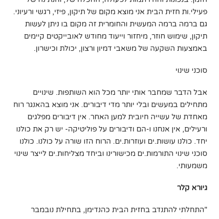
פעילי.ות חזית הבית אני מוצא מקום של תיקון, פיזי, רגשי ורעיוני.
גם ברמה ברמה המעשית והחומרית זה מקום בו ניתן לעשות
תיקון, שימוש חוזר, מיחזור וייעוד מחודש לאובייקטים קיימים
באמצעות השקעה של משאבי דמיון ורצון, יכולת וכישרון.
סוכני שינוי
אבל הדבר שמחבר אותי יותר מכל הוא השותפות. שינויים
מתחילים במעשים ובלי יותר מדי דיבורים. אני מוצא בהאנגר רוח
מאחדת של עשייה חיובית למען האחר. אין דיבורים מפלגים
ורעילים, אין אנחנו ו-הם ודיבורים על פוליטיקה- יש רק את כולנו
יחד. כולנו עושות.ים ועוזרות.ים. הרוח הזו שורה על כולנו. כולנו
סוכני שינוי התורמות.ים מכישורינו וביחד מצליחות.ים לייצר שינוי
משמעותי.
גיורא קלר
"התחלתי להתנדב בחזית הבית כהנדימן, בתחילת נובמבר