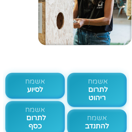
אשמח
אשמח
לתרום
לסיוע
ריהוט
אשמח
אשמח
לתרום
להתנדב
כסף