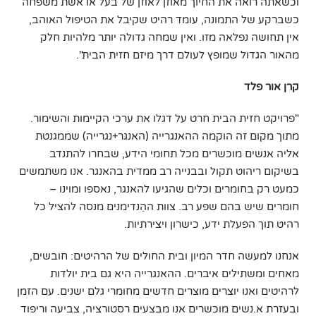
וכשאתה רואה את החיוך מאוזן לאוזן של בעל או אשת משפחה
כשברקע של התמונה, עומד רהיט שקיבל את הטיפול האוהב,
אין תחושה נפלאה מזו. ואין שמחה גדולה יותר מלהיות חלק
מהאור הגדול שמופץ לעולם דרך מיזם חזית הבית".
קרן אור פלד
"פרויקט חזית הבית חרט על דגלו את ערכי הקיימות והשימור.
מתוך מקום זה הוקמה ההאנגרייה (האנגר+נגרייה) שממגנטת
אליה אנשים מוכשרים מכל תחומי הידע, שבחרו להתנדב
בשיקום ריהוט תקול ובבנייה רב ממדית בהאנגר. אנו משתמשים
כמעט רק בחומרים וכלים שהגיעו להאנגר, נאספו ומוינו –
חומרים שיש בהם שפע רב. צוות ההֵנדימנים מנסה להציל כל
רהיט תוך הפעלת ידע, כישרון ויצירתיות.
אנחנו למעשה חדר המיון ובית החולים של הרהיטים: חובשים,
מאחים ומשתילים איברים. ההאנגרייה היא גם בית יולדות
לרהיטים ואנו יוצרים מוצרים חדשים מחומרי גלם ישנים. עם הזמן
ובעזרת א.נשים מוכשרים אנו מבצעים רסטורציה, צביעה וריפוד