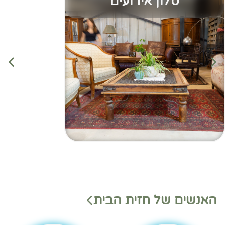
סלון אירועים
מנהלי
מנהלי
האנשים של חזית הבית
משמ
מחלק
רת
ות
בהאנ