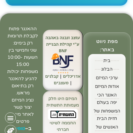
ההאנגר פתוח
לקבלת תרומות
עוצב ונבנה באהבה
מפת ניווט
רק בימים:
ע"י קהילת הבנייה
באתר:
שני וחמישי בין
BNF
השעות 10:00-
בית
15:00
הבלוג
משפחות יכולות
אדריכלים
|
קבלנים
ערכי המיזם
להגיע להאנגר
|
מעצבים
רק בתיאום
אודות המיזם
מראש.
האנגר הכי
המיזם הינו חלק
נציג המיזם
יפה בעולם
מעמותת התשתית
יצור קשר
המשפחות של
לאחר מילוי
חזית הבית
פרטים
החממה לשינוי
האנשים של
ב
–
טופס
חברתי