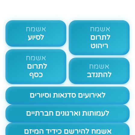
אשמח
אשמח
לתרום
לסיוע
ריהוט
אשמח
אשמח
לתרום
להתנדב
כסף
לאירועים סדנאות וסיורים
לעמותות וארגונים חברתיים
אשמח להירשם כידיד המיזם