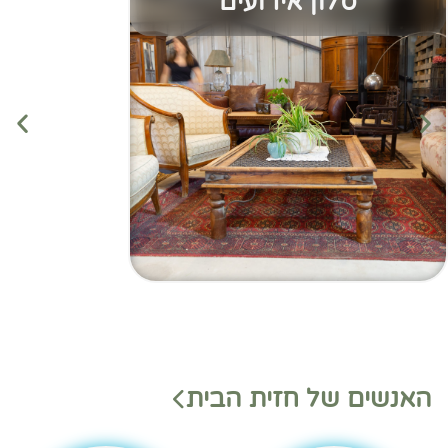
סלון אירועים
מנהלי
מנהלי
האנשים של חזית הבית
משמ
מחלק
רת
ות
בהאנ