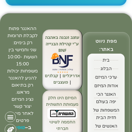
ההאנגר פתוח
לקבלת תרומות
עוצב ונבנה באהבה
מפת ניווט
רק בימים:
ע"י קהילת הבנייה
באתר:
שני וחמישי בין
BNF
השעות 10:00-
בית
15:00
הבלוג
משפחות יכולות
אדריכלים
|
קבלנים
ערכי המיזם
להגיע להאנגר
|
מעצבים
רק בתיאום
אודות המיזם
מראש.
האנגר הכי
המיזם הינו חלק
נציג המיזם
יפה בעולם
מעמותת התשתית
יצור קשר
המשפחות של
לאחר מילוי
חזית הבית
פרטים
החממה לשינוי
האנשים של
ב
–
טופס
חברתי