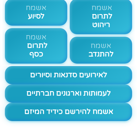
אשמח
אשמח
לתרום
לסיוע
ריהוט
אשמח
אשמח
לתרום
להתנדב
כסף
לאירועים סדנאות וסיורים
לעמותות וארגונים חברתיים
אשמח להירשם כידיד המיזם