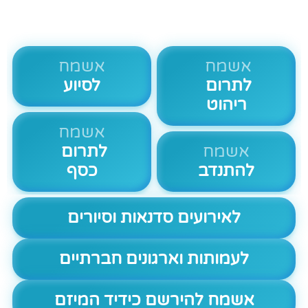
אשמח
אשמח
לתרום
לסיוע
ריהוט
אשמח
אשמח
לתרום
להתנדב
כסף
לאירועים סדנאות וסיורים
לעמותות וארגונים חברתיים
אשמח להירשם כידיד המיזם