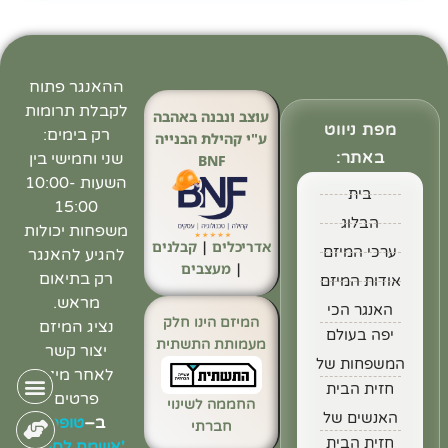
ההאנגר פתוח
לקבלת תרומות
עוצב ונבנה באהבה
מפת ניווט
רק בימים:
ע"י קהילת הבנייה
באתר:
שני וחמישי בין
BNF
השעות 10:00-
בית
15:00
הבלוג
משפחות יכולות
אדריכלים
|
קבלנים
ערכי המיזם
להגיע להאנגר
|
מעצבים
רק בתיאום
אודות המיזם
מראש.
האנגר הכי
המיזם הינו חלק
נציג המיזם
יפה בעולם
מעמותת התשתית
יצור קשר
המשפחות של
לאחר מילוי
חזית הבית
פרטים
החממה לשינוי
האנשים של
ב
–
טופס
חברתי
חזית הבית
'אשמח לסיוע'