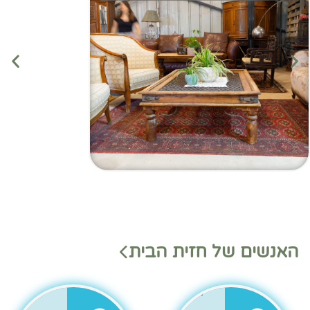
מנהלי
מנהלי
האנשים של חזית הבית
משמ
מחלק
רת
ות
בהאנ
גר