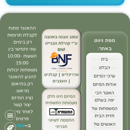
ההאנגר פתוח
לקבלת תרומות
עוצב ונבנה באהבה
מפת ניווט
רק בימים:
ע"י קהילת הבנייה
באתר:
שני וחמישי בין
BNF
השעות 10:00-
בית
15:00
הבלוג
משפחות יכולות
אדריכלים
|
קבלנים
ערכי המיזם
להגיע להאנגר
|
מעצבים
רק בתיאום
אודות המיזם
מראש.
האנגר הכי
המיזם הינו חלק
נציג המיזם
יפה בעולם
מעמותת התשתית
יצור קשר
המשפחות של
לאחר מילוי
חזית הבית
פרטים
החממה לשינוי
האנשים של
ב
–
טופס
חברתי