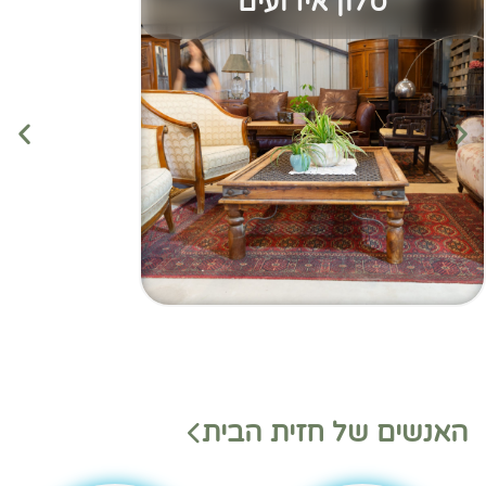
סלון אירועים
מנהלי
מנהלי
האנשים של חזית הבית
משמ
מחלק
רת
ות
בהאנ