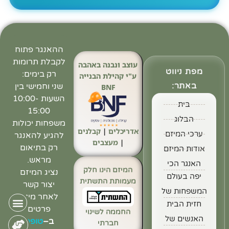
ההאנגר פתוח
לקבלת תרומות
עוצב ונבנה באהבה
מפת ניווט
רק בימים:
ע"י קהילת הבנייה
באתר:
שני וחמישי בין
BNF
השעות 10:00-
בית
15:00
הבלוג
משפחות יכולות
אדריכלים
|
קבלנים
ערכי המיזם
להגיע להאנגר
|
מעצבים
רק בתיאום
אודות המיזם
מראש.
האנגר הכי
המיזם הינו חלק
נציג המיזם
יפה בעולם
מעמותת התשתית
יצור קשר
המשפחות של
לאחר מילוי
חזית הבית
פרטים
החממה לשינוי
האנשים של
ב
–
טופס
חברתי