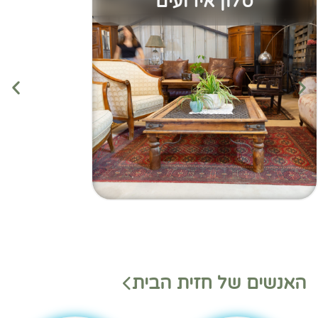
סלון אירועים
מנהלי
מנהלי
האנשים של חזית הבית
משמ
מחלק
רת
ות
בהאנ