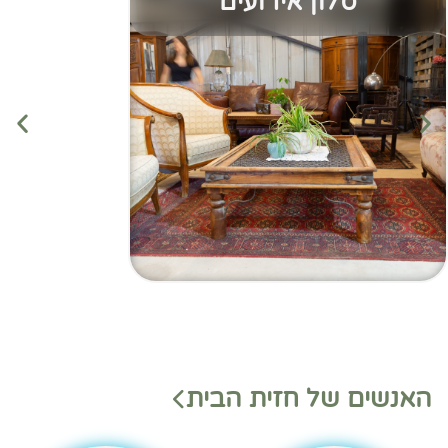
סלון אירועים
מנהלי
מנהלי
האנשים של חזית הבית
משמ
מחלק
רת
ות
בהאנ