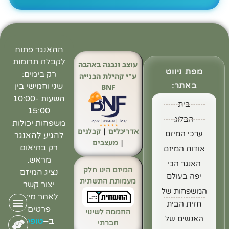
ההאנגר פתוח
לקבלת תרומות
עוצב ונבנה באהבה
מפת ניווט
רק בימים:
ע"י קהילת הבנייה
באתר:
שני וחמישי בין
BNF
השעות 10:00-
בית
15:00
הבלוג
משפחות יכולות
אדריכלים
|
קבלנים
ערכי המיזם
להגיע להאנגר
|
מעצבים
רק בתיאום
אודות המיזם
מראש.
האנגר הכי
המיזם הינו חלק
נציג המיזם
יפה בעולם
מעמותת התשתית
יצור קשר
המשפחות של
לאחר מילוי
חזית הבית
פרטים
החממה לשינוי
האנשים של
ב
–
טופס
חברתי