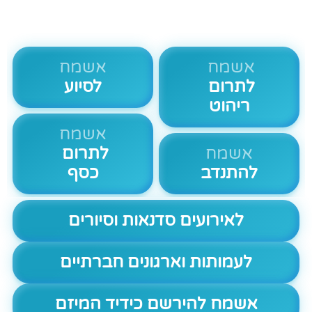
אשמח
אשמח
לתרום
לסיוע
ריהוט
אשמח
אשמח
לתרום
להתנדב
כסף
לאירועים סדנאות וסיורים
לעמותות וארגונים חברתיים
אשמח להירשם כידיד המיזם