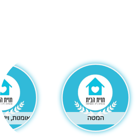
המטה
אומנות, וינט