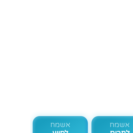
פע
אשמח
אשמח