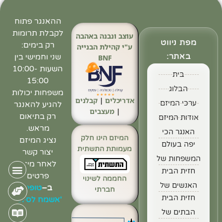
ההאנגר פתוח
לקבלת תרומות
עוצב ונבנה באהבה
מפת ניווט
רק בימים:
ע"י קהילת הבנייה
באתר:
שני וחמישי בין
BNF
השעות 10:00-
בית
15:00
הבלוג
משפחות יכולות
אדריכלים
|
קבלנים
ערכי המיזם
להגיע להאנגר
|
מעצבים
רק בתיאום
אודות המיזם
מראש.
האנגר הכי
המיזם הינו חלק
נציג המיזם
יפה בעולם
מעמותת התשתית
יצור קשר
המשפחות של
לאחר מילוי
חזית הבית
פרטים
החממה לשינוי
האנשים של
ב
–
טופס
חברתי
חזית הבית
'אשמח לסיוע'
הבתים של