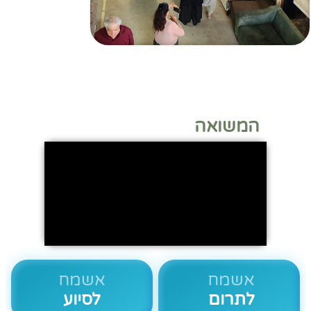
המשואה
אשמח
אשמח
לתרום
לסיוע