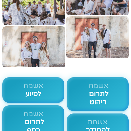
אשמח
אשמח
לתרום
לסיוע
ריהוט
אשמח
אשמח
לתרום
להתנדב
כסף