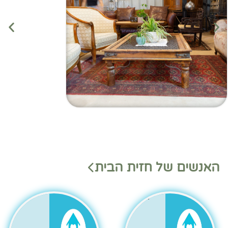
מנהלי
מנהלי
האנשים של חזית הבית
משמ
מחלק
רת
ות
בהאנ
גר