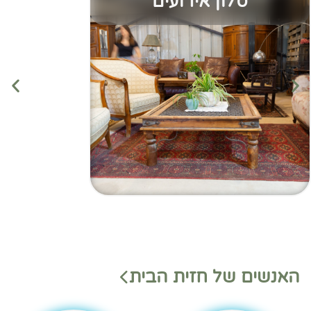
סלון אירועים
מנהלי
מנהלי
האנשים של חזית הבית
משמ
מחלק
רת
ות
בהאנ