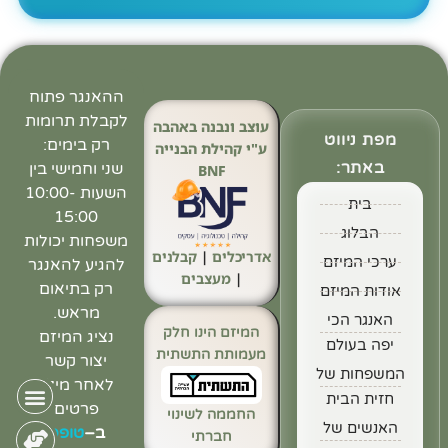
ההאנגר פתוח
לקבלת תרומות
עוצב ונבנה באהבה
מפת ניווט
רק בימים:
ע"י קהילת הבנייה
באתר:
שני וחמישי בין
BNF
השעות 10:00-
בית
15:00
הבלוג
משפחות יכולות
אדריכלים
|
קבלנים
ערכי המיזם
להגיע להאנגר
|
מעצבים
רק בתיאום
אודות המיזם
מראש.
האנגר הכי
המיזם הינו חלק
נציג המיזם
יפה בעולם
מעמותת התשתית
יצור קשר
המשפחות של
לאחר מילוי
חזית הבית
פרטים
החממה לשינוי
האנשים של
ב
–
טופס
חברתי