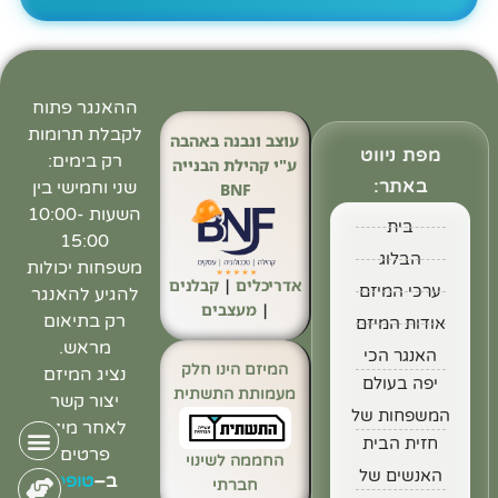
ההאנגר פתוח
לקבלת תרומות
עוצב ונבנה באהבה
מפת ניווט
רק בימים:
ע"י קהילת הבנייה
באתר:
שני וחמישי בין
BNF
השעות 10:00-
בית
15:00
הבלוג
משפחות יכולות
אדריכלים
|
קבלנים
ערכי המיזם
להגיע להאנגר
|
מעצבים
רק בתיאום
אודות המיזם
מראש.
האנגר הכי
המיזם הינו חלק
נציג המיזם
יפה בעולם
מעמותת התשתית
יצור קשר
המשפחות של
לאחר מילוי
חזית הבית
פרטים
החממה לשינוי
האנשים של
ב
–
טופס
חברתי