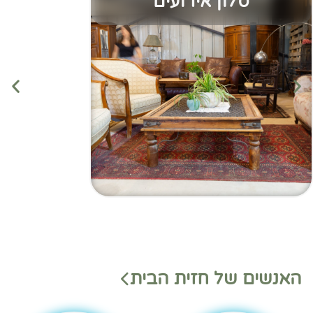
סלון אירועים
מנהלי
מנהלי
האנשים של חזית הבית
משמ
מחלק
רת
ות
בהאנ