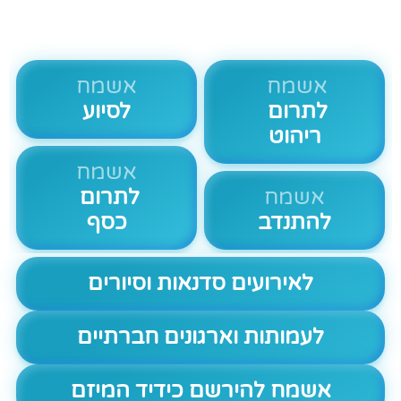
אשמח
אשמח
לתרום
לסיוע
ריהוט
אשמח
אשמח
לתרום
להתנדב
כסף
לאירועים סדנאות וסיורים
לעמותות וארגונים חברתיים
אשמח להירשם כידיד המיזם