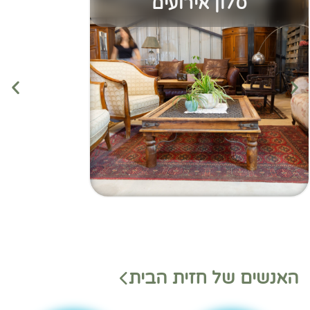
סלון אירועים
מנהלי
מנהלי
האנשים של חזית הבית
משמ
מחלק
רת
ות
בהאנ