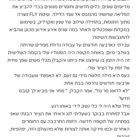
מדיומים שונים, כלים חדשים וחומרים מגוונים בכדי להביע את
הפליאה שחשתי מהמבט אל שמי הלילה. שיטת FLY נוצרה
מתוך התנסות, בתחילה שילוב של שמן ואקרליק, בשימוש
במקלות ושפכטלים ולאחר כמה שנים אירע אירוע מכונן שהביא
להתגבשות השיטה:
עבדתי כארבעה חודשים על עבודה גדולת ממדים שהיתה
בשלבי סיום, באותה תקופה היה הסטודיו שלי בקומה השלישית
זה היה הזמן בו שיפצנו את ביתנו והקבלן מבלי משים שפך פחית
של זפת על הציור שלי.
כעס היא מילה חלשה מידי גם זעם, לא האמנתי שעבודה של
ארבעה חודשים נהרסה בבת אחת.
"לא לדאוג מר טד", אמר הקבלן, " מחר אני מביא לך קנבס
חדש".
מזל שלא היה לי כלי נשק לידי באותו רגע.
אבל למחרת בבוקר כשעליתי לגג וראיתי את הציור הבנתי שאני
בפתחה של תקופה חדשה. הזפת התרכבה עם החומרים
האחרים וכמו פירקה אותה לצורות שלא מהעולם הזה, יפהפיות,
זוהרות.