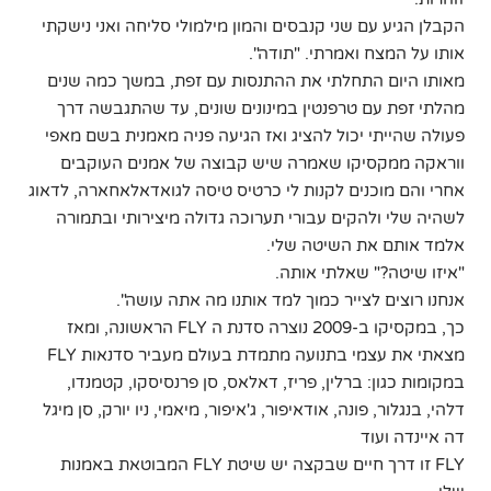
הקבלן הגיע עם שני קנבסים והמון מילמולי סליחה ואני נישקתי
אותו על המצח ואמרתי. "תודה".
מאותו היום התחלתי את ההתנסות עם זפת, במשך כמה שנים
מהלתי זפת עם טרפנטין במינונים שונים, עד שהתגבשה דרך
פעולה שהייתי יכול להציג ואז הגיעה פניה מאמנית בשם מאפי
ווראקה ממקסיקו שאמרה שיש קבוצה של אמנים העוקבים
אחרי והם מוכנים לקנות לי כרטיס טיסה לגואדאלאחארה, לדאוג
לשהיה שלי ולהקים עבורי תערוכה גדולה מיצירותי ובתמורה
אלמד אותם את השיטה שלי.
"איזו שיטה?" שאלתי אותה.
אנחנו רוצים לצייר כמוך למד אותנו מה אתה עושה".
כך, במקסיקו ב-2009 נוצרה סדנת ה FLY הראשונה, ומאז
מצאתי את עצמי בתנועה מתמדת בעולם מעביר סדנאות FLY
במקומות כגון: ברלין, פריז, דאלאס, סן פרנסיסקו, קטמנדו,
דלהי, בנגלור, פונה, אודאיפור, ג'איפור, מיאמי, ניו יורק, סן מיגל
דה איינדה ועוד
FLY זו דרך חיים שבקצה יש שיטת FLY המבוטאת באמנות