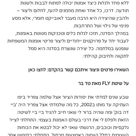
ללא פחד ולגלות כיצד אמנות יכולה לפתוח לבבות ולשנות
תודעה. דרכו, כל אחד ואחת מוזמנים להעז, לחלום וליצור –
ולהבין שהיצירה היא הרבה מעבר לאובייקט חומרי, אלא מסע
פנימי של גילוי ושל התרחבות.
במהלך הסדנה, תזכו לגלות כלים וטכניקות מגוונות באומנות,
לעבוד יחד על פרויקטים ייחודיים וליצור פריטי אומנות המשפחות
שנפגעו במלחמה. כל יצירה שנוצרת בסדנה היא סמל
לתקווה ולחיבוק קהילתי.
השאירו פרטים וניצור איתכם קשר בהקדם:
לחצו כאן
על שיטת FLY מאת טד בר
שבע שנים למדתי את יסודות הציור אצל שלמה צפריר ביפו
העתיקה עד מותו ב2002, כל מה שלמדתי אצל צפריר היה 'ביי
דה בוק' ומה שהיה ברור לי שאני חייב להגיד ביי ביי לשיטה
הזאת ולפלס לי את דרכי בעולם האמנות בעצמי. התחלתי לצייר
גלקסיות וכוכבים, הרגשתי שאני לא יכול לבטא את הכוחות
העצומים בחלל העמוק באמצעות מכחול, התחלתי בחיפוש אחר