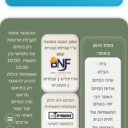
ההאנגר פתוח
לקבלת תרומות
עוצב ונבנה באהבה
מפת ניווט
רק בימים:
ע"י קהילת הבנייה
באתר:
שני וחמישי בין
BNF
השעות 10:00-
בית
15:00
הבלוג
משפחות יכולות
אדריכלים
|
קבלנים
ערכי המיזם
להגיע להאנגר
|
מעצבים
רק בתיאום
אודות המיזם
מראש.
האנגר הכי
המיזם הינו חלק
נציג המיזם
יפה בעולם
מעמותת התשתית
יצור קשר
המשפחות של
לאחר מילוי
חזית הבית
פרטים
החממה לשינוי
האנשים של