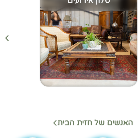
סלון אירועים
מנהלי
מנהלי
האנשים של חזית הבית
משמ
מחלק
רת
ות
בהאנ