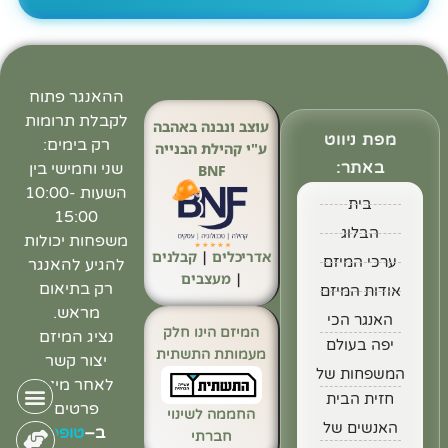
ההאנגר פתוח
לקבלת תרומות
עוצב ונבנה באהבה
מפת ניווט
רק בימים:
ע"י קהילת הבנייה
באתר:
שני וחמישי בין
BNF
השעות 10:00-
בית
15:00
הבלוג
משפחות יכולות
אדריכלים
|
קבלנים
ערכי המיזם
להגיע להאנגר
|
מעצבים
רק בתיאום
אודות המיזם
מראש.
האנגר הכי
המיזם הינו חלק
נציג המיזם
יפה בעולם
מעמותת התשתית
יצור קשר
המשפחות של
לאחר מילוי
חזית הבית
פרטים
החממה לשינוי
האנשים של
ב
–
טופס
חברתי