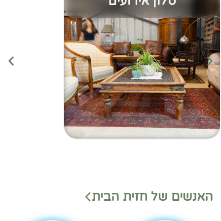
סלון אירועים
מנהלי
מנהלי
האנשים של חזית הבית
משמ
מחלק
רת
ות
בהאנ