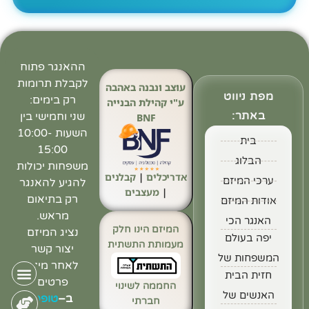
ההאנגר פתוח
לקבלת תרומות
עוצב ונבנה באהבה
מפת ניווט
רק בימים:
ע"י קהילת הבנייה
באתר:
שני וחמישי בין
BNF
השעות 10:00-
בית
15:00
הבלוג
משפחות יכולות
אדריכלים
|
קבלנים
ערכי המיזם
להגיע להאנגר
|
מעצבים
רק בתיאום
אודות המיזם
מראש.
האנגר הכי
המיזם הינו חלק
נציג המיזם
יפה בעולם
מעמותת התשתית
יצור קשר
המשפחות של
לאחר מילוי
חזית הבית
פרטים
החממה לשינוי
האנשים של
ב
–
טופס
חברתי