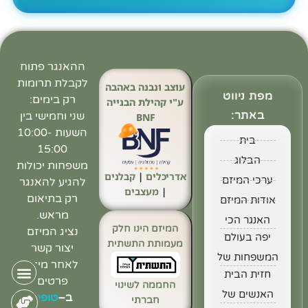
ההאנגר פתוח
לקבלת תרומות
עוצב ונבנה באהבה
מפת ניווט
רק בימים:
ע"י קהילת הבנייה
באתר:
שני וחמישי בין
BNF
השעות 10:00-
בית
15:00
הבלוג
משפחות יכולות
אדריכלים
|
קבלנים
ערכי המיזם
להגיע להאנגר
|
מעצבים
רק בתיאום
אודות המיזם
מראש.
האנגר הכי
המיזם הינו חלק
נציג המיזם
יפה בעולם
מעמותת התשתית
יצור קשר
המשפחות של
לאחר מילוי
חזית הבית
פרטים
החממה לשינוי
האנשים של
ב
–
טופס
חברתי