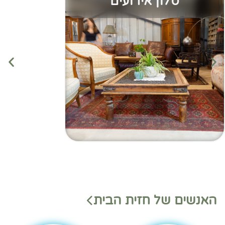
סלון אירועים
מנהלי
מנהלי
האנשים של חזית הבית
משמ
מחלק
רת
ות
בהאנ