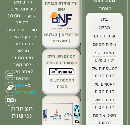
מפת ניווט
רק בימים:
ע"י קהילת הבנייה
באתר:
שני וחמישי בין
BNF
השעות 10:00-
בית
15:00
הבלוג
משפחות יכולות
אדריכלים
|
קבלנים
ערכי המיזם
להגיע להאנגר
|
מעצבים
רק בתיאום
אודות המיזם
מראש.
האנגר הכי
המיזם הינו חלק
נציג המיזם
יפה בעולם
מעמותת התשתית
יצור קשר
המשפחות של
לאחר מילוי
חזית הבית
פרטים
החממה לשינוי
האנשים של
ב
–
טופס
חברתי
חזית הבית
'אשמח לסיוע'
הבתים של
חזית הבית
הצהרת
נגישות
מיצגי אומנות
בהאנגר