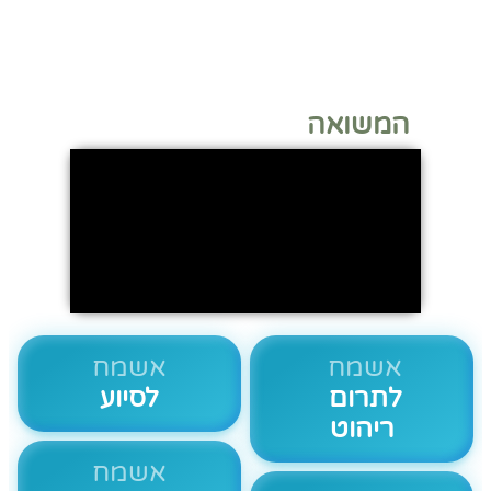
המשואה
אשמח
אשמח
לתרום
לסיוע
ריהוט
אשמח