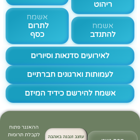
ריהוט
אשמח
אשמח
לתרום
להתנדב
כסף
לאירועים סדנאות וסיורים
לעמותות וארגונים חברתיים
אשמח להירשם כידיד המיזם
ההאנגר פתוח
לקבלת תרומות
עוצב ונבנה באהבה