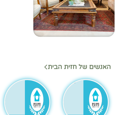
מנהלי
מנהלי
האנשים של חזית הבית
משמ
מחלק
רת
ות
בהאנ
גר