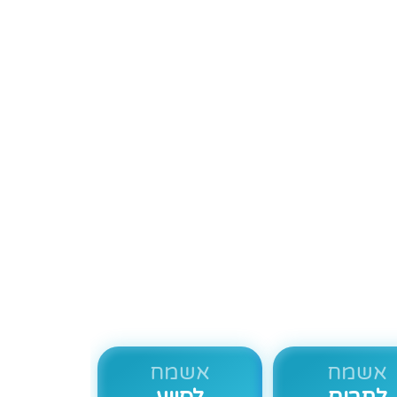
פע
אשמח
אשמח