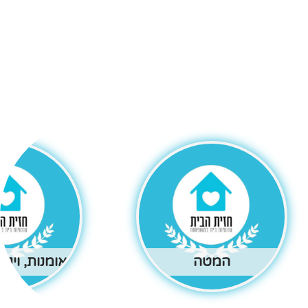
המטה
אומנות, וינט