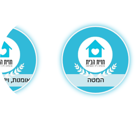
המטה
אומנות, וינט