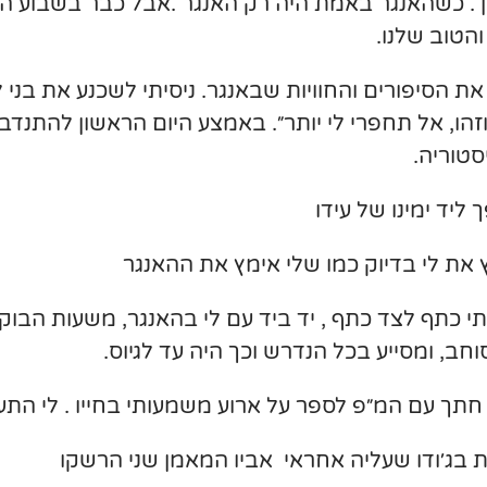
 . כשהאנגר באמת היה רק האנגר .אבל כבר בשבוע ה
הטוב שלנו.
ת הסיפורים והחוויות שבאנגר. ניסיתי לשכנע את בני 
זהו, אל תחפרי לי יותר״. באמצע היום הראשון להתנדב
סטוריה.
 ליד ימינו של עידו
 את לי בדיוק כמו שלי אימץ את ההאנגר
יתי כתף לצד כתף , יד ביד עם לי בהאנגר, משעות הב
וחב, ומסייע בכל הנדרש וכך היה עד לגיוס.
תך עם המ״פ לספר על ארוע משמעותי בחייו . לי התעק
 בג׳ודו שעליה אחראי אביו המאמן שני הרשקו