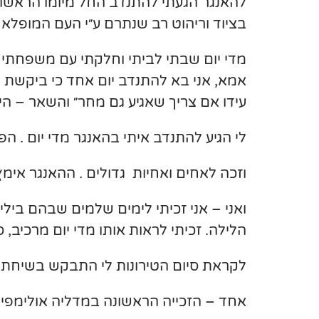
להאנגר הגעתי להתנדב החל מיומו הראשון
בציוד וריהוט רב שנתרם ע״י העם המופלא ו
מדי יום שבתי לביתי וחלקתי עם משפחתי א
אמא, אני בא להתנדב יום אחד כי ביקשת ו
עידו אם צריך שאגיע גם מחר״ והשאר – הי
לי הגיע להתנדב איתי בהאנגר מדי יום . הפך
וזכה לאחים ואחיות גדולים . ההאנגר אימץ
ואני – אני זכיתי לימים שלמים שבהם ביל
הלילה. זכיתי לראות אותו מדי יום מרכיב, ס
לקראת סיום הטירונות לי התבקש בשיחת ח
אחד – הזכייה הראשונה במדליה אולימפית