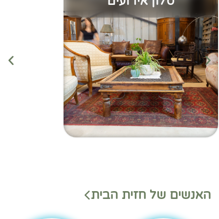
סלון אירועים
מנהלי
מנהלי
האנשים של חזית הבית
משמ
מחלק
רת
ות
בהאנ