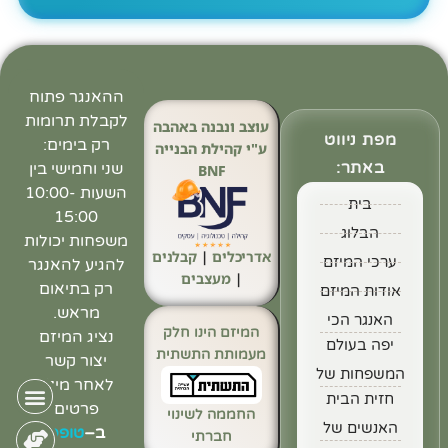
ההאנגר פתוח
לקבלת תרומות
עוצב ונבנה באהבה
מפת ניווט
רק בימים:
ע"י קהילת הבנייה
באתר:
שני וחמישי בין
BNF
השעות 10:00-
בית
15:00
הבלוג
משפחות יכולות
אדריכלים
|
קבלנים
ערכי המיזם
להגיע להאנגר
|
מעצבים
רק בתיאום
אודות המיזם
מראש.
האנגר הכי
המיזם הינו חלק
נציג המיזם
יפה בעולם
מעמותת התשתית
יצור קשר
המשפחות של
לאחר מילוי
חזית הבית
פרטים
החממה לשינוי
האנשים של
ב
–
טופס
חברתי