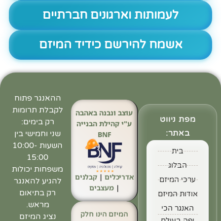
לעמותות וארגונים חברתיים
אשמח להירשם כידיד המיזם
ההאנגר פתוח
לקבלת תרומות
עוצב ונבנה באהבה
מפת ניווט
רק בימים:
ע"י קהילת הבנייה
באתר:
שני וחמישי בין
BNF
השעות 10:00-
בית
15:00
הבלוג
משפחות יכולות
אדריכלים
|
קבלנים
ערכי המיזם
להגיע להאנגר
|
מעצבים
רק בתיאום
אודות המיזם
מראש.
האנגר הכי
המיזם הינו חלק
נציג המיזם
יפה בעולם