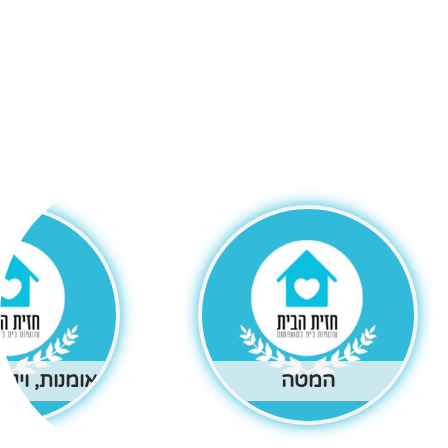
המטה
אומנות, וינט