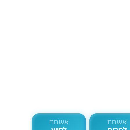
פע
אשמח
אשמח