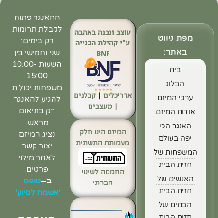
ההאנגר פתוח
לקבלת תרומות
עוצב ונבנה באהבה
מפת ניווט
רק בימים:
ע"י קהילת הבנייה
באתר:
שני וחמישי בין
BNF
השעות 10:00-
בית
15:00
הבלוג
משפחות יכולות
אדריכלים
|
קבלנים
ערכי המיזם
להגיע להאנגר
|
מעצבים
רק בתיאום
אודות המיזם
מראש.
האנגר הכי
המיזם הינו חלק
נציג המיזם
יפה בעולם
מעמותת התשתית
יצור קשר
המשפחות של
לאחר מילוי
חזית הבית
פרטים
החממה לשינוי
האנשים של
ב
–
טופס
חברתי
חזית הבית
'אשמח לסיוע'
הבתים של
חזית הבית