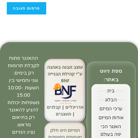
ההאנגר פתוח
לקבלת תרומות
עוצב ונבנה באהבה
מפת ניווט
רק בימים:
ע"י קהילת הבנייה
באתר:
שני וחמישי בין
BNF
השעות 10:00-
בית
15:00
הבלוג
משפחות יכולות
אדריכלים
|
קבלנים
ערכי המיזם
להגיע להאנגר
|
מעצבים
רק בתיאום
אודות המיזם
מראש.
האנגר הכי
המיזם הינו חלק
נציג המיזם
יפה בעולם
מעמותת התשתית