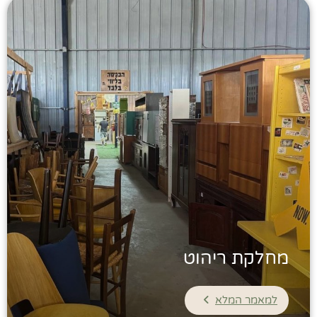
מחלקת ריהוט
למאמר המלא