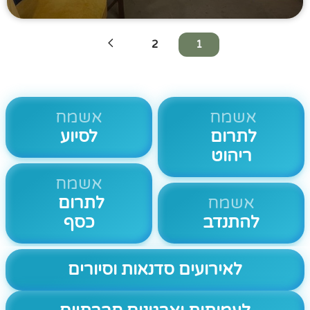
2
1
אשמח
אשמח
לתרום
לסיוע
ריהוט
אשמח
אשמח
לתרום
להתנדב
כסף
לאירועים סדנאות וסיורים