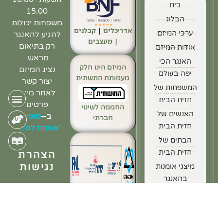
בית
15:00
הבלוג
משפחות יכולות
אדריכלים
|
קבלנים
ערכי המיזם
להגיע להאנגר
|
מעצבים
רק בתיאום
אודות המיזם
מראש.
האנגר הכי
המיזם הינו חלק
נציג המיזם
יפה בעולם
מעמותת התשתית
יצור קשר
המשפחות של
לאחר מילוי
חזית הבית
פרטים
החממה לשינוי
האנשים של
ב
–
טופס
חברתי
חזית הבית
'אשמח לסיוע'
הבתים של
חזית הבית
הצהרת
נגישות
מיצגי אומנות
בהאנגר