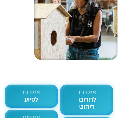
אשמח
אשמח
לתרום
לסיוע
ריהוט
אשמח