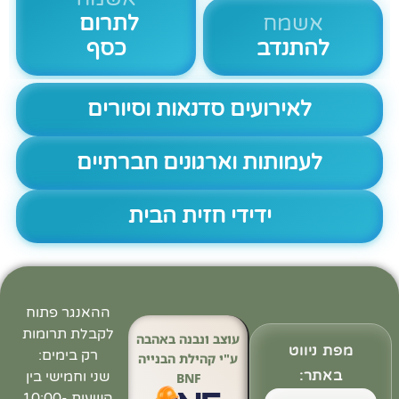
אשמח
לתרום
להתנדב
כסף
לאירועים סדנאות וסיורים
לעמותות וארגונים חברתיים
ידידי חזית הבית
ההאנגר פתוח
לקבלת תרומות
עוצב ונבנה באהבה
מפת ניווט
רק בימים:
ע"י קהילת הבנייה
באתר:
שני וחמישי בין
BNF
השעות 10:00-