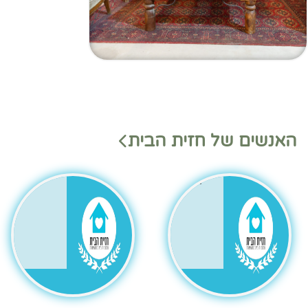
מנהלי
מנהלי
האנשים של חזית הבית
משמ
מחלק
רת
ות
בהאנ
גר